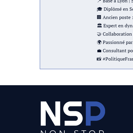
📍 Basé à Lyon | 
🎓 Diplômé en Sc
🏢 Ancien poste 
🏛 Expert en dyn
🤝 Collaboration 
🌍 Passionné par 
💼 Consultant po
📸 #PolitiqueFr